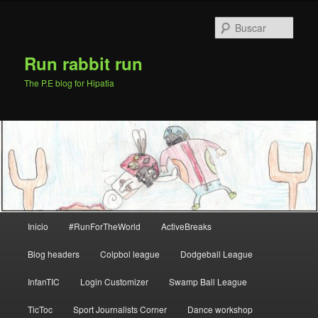
Ir
al
Busc
contenido
principal
Run rabbit run
The P.E blog for Hipatia
Menú
Inicio
#RunForTheWorld
ActiveBreaks
principal
Blog headers
Colpbol league
Dodgeball League
InfanTIC
Login Customizer
Swamp Ball League
TicToc
Sport Journalists Corner
Dance workshop