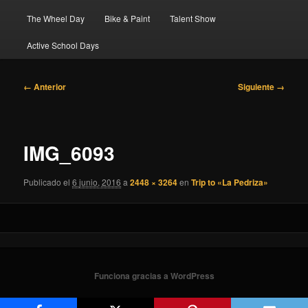
The Wheel Day
Bike & Paint
Talent Show
Active School Days
Navegador
← Anterior
Siguiente →
de
imágenes
IMG_6093
Publicado el
6 junio, 2016
a
2448 × 3264
en
Trip to «La Pedriza»
Funciona gracias a WordPress