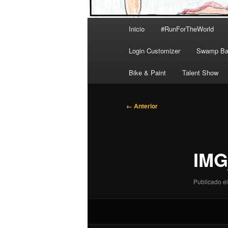
Menú
Inicio
#RunForTheWorld
principal
Login Customizer
Swamp Bal
Bike & Paint
Talent Show
Navegador
← Anterior
de
imágenes
IMG
Publicado el