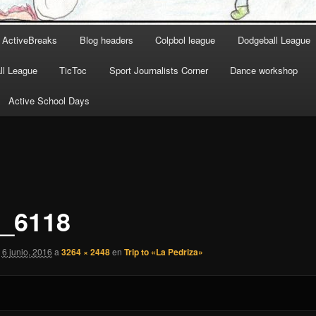
ActiveBreaks
Blog headers
Colpbol league
Dodgeball League
l League
TicToc
Sport Journalists Corner
Dance workshop
Active School Days
_6118
6 junio, 2016
a
3264 × 2448
en
Trip to «La Pedriza»