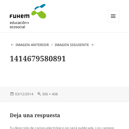
MENÚ
Y
Blogs de fuhem
WIDGETS
IMAGEN ANTERIOR
IMAGEN SIGUIENTE
1414679580891
Publicado
Tamaño
03/12/2014
306 × 408
el
completo
Deja una respuesta
Tu dirección de correo electrónico no será publicada.
Los campos