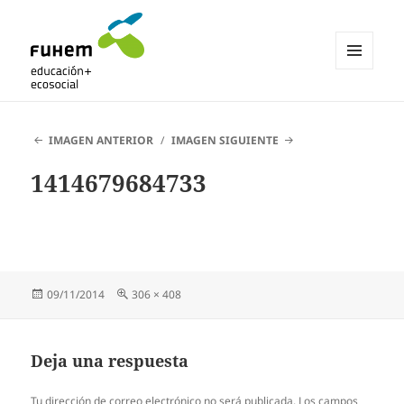
MENÚ
Y
Blogs de fuhem
WIDGETS
IMAGEN ANTERIOR
IMAGEN SIGUIENTE
1414679684733
Publicado
Tamaño
09/11/2014
306 × 408
el
completo
Deja una respuesta
Tu dirección de correo electrónico no será publicada.
Los campos