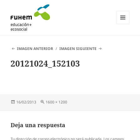
MENÚ
Y
Blogs de fuhem
WIDGETS
IMAGEN ANTERIOR
IMAGEN SIGUIENTE
20121024_152103
Publicado
Tamaño
16/02/2013
1600 × 1200
el
completo
Deja una respuesta
Tu dirección de correo electrónico no será publicada.
Los campos