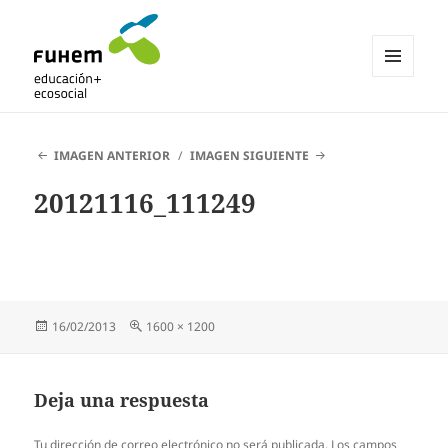
MENÚ
Y
Blogs de fuhem
WIDGETS
IMAGEN ANTERIOR
IMAGEN SIGUIENTE
20121116_111249
Publicado
Tamaño
16/02/2013
1600 × 1200
el
completo
Deja una respuesta
Tu dirección de correo electrónico no será publicada.
Los campos