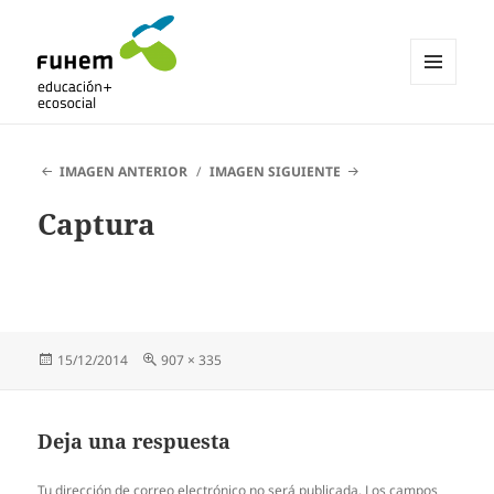
MENÚ
Y
Blogs de fuhem
WIDGETS
IMAGEN ANTERIOR
IMAGEN SIGUIENTE
Captura
Publicado
Tamaño
15/12/2014
907 × 335
el
completo
Deja una respuesta
Tu dirección de correo electrónico no será publicada.
Los campos