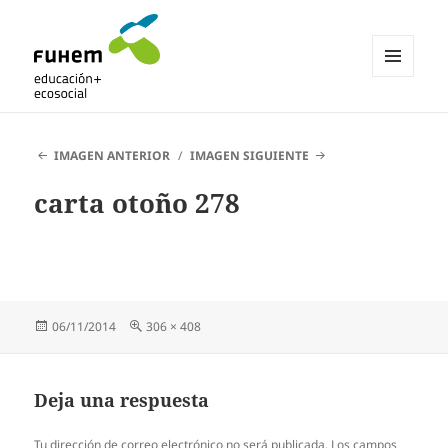
MENÚ
Y
Blogs de fuhem
WIDGETS
IMAGEN ANTERIOR
IMAGEN SIGUIENTE
carta otoño 278
Publicado
Tamaño
06/11/2014
306 × 408
el
completo
Deja una respuesta
Tu dirección de correo electrónico no será publicada.
Los campos