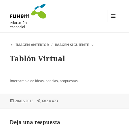
MENÚ
Y
Blogs de fuhem
WIDGETS
IMAGEN ANTERIOR
IMAGEN SIGUIENTE
Tablón Virtual
Intercambio de ideas, noticias, propuestas…
Publicado
Tamaño
20/02/2013
682 × 473
el
completo
Deja una respuesta