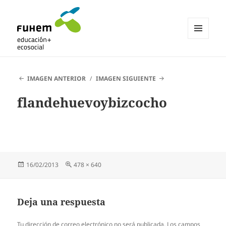
MENÚ
Y
Blogs de fuhem
WIDGETS
IMAGEN ANTERIOR
IMAGEN SIGUIENTE
flandehuevoybizcocho
Publicado
Tamaño
16/02/2013
478 × 640
el
completo
Deja una respuesta
Tu dirección de correo electrónico no será publicada.
Los campos