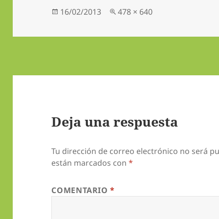
Publicado
Tamaño
16/02/2013
478 × 640
el
completo
Deja una respuesta
Tu dirección de correo electrónico no será pu
están marcados con
*
COMENTARIO
*