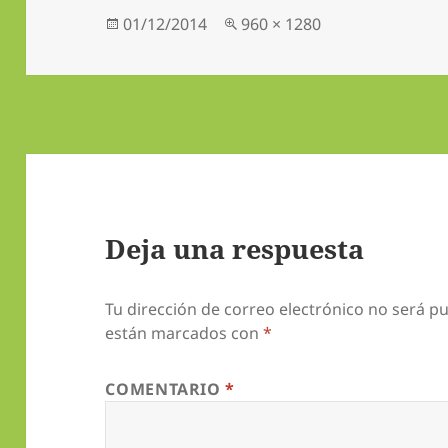
Publicado
Tamaño
01/12/2014
960 × 1280
el
completo
Deja una respuesta
Tu dirección de correo electrónico no será pu
están marcados con
*
COMENTARIO
*