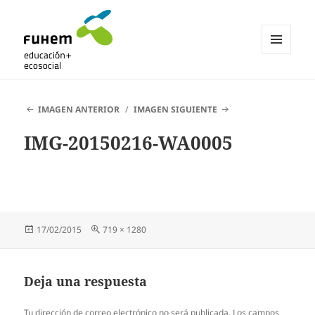
MENÚ
Y
Blogs de fuhem
WIDGETS
IMAGEN ANTERIOR
IMAGEN SIGUIENTE
IMG-20150216-WA0005
Publicado
Tamaño
17/02/2015
719 × 1280
el
completo
Deja una respuesta
Tu dirección de correo electrónico no será publicada.
Los campos