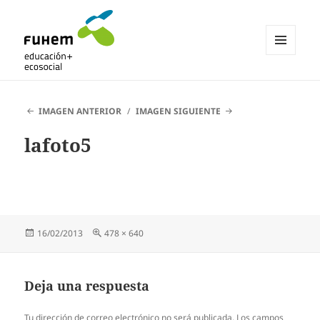
MENÚ
Y
Blogs de fuhem
WIDGETS
IMAGEN ANTERIOR
IMAGEN SIGUIENTE
lafoto5
Publicado
Tamaño
16/02/2013
478 × 640
el
completo
Deja una respuesta
Tu dirección de correo electrónico no será publicada.
Los campos