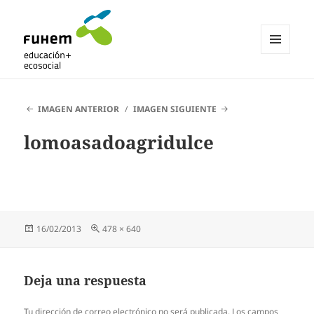
MENÚ
Y
Blogs de fuhem
WIDGETS
IMAGEN ANTERIOR
IMAGEN SIGUIENTE
lomoasadoagridulce
Publicado
Tamaño
16/02/2013
478 × 640
el
completo
Deja una respuesta
Tu dirección de correo electrónico no será publicada.
Los campos