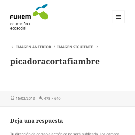
MENÚ
Y
Blogs de fuhem
WIDGETS
IMAGEN ANTERIOR
IMAGEN SIGUIENTE
picadoracortafiambre
Publicado
Tamaño
16/02/2013
478 × 640
el
completo
Deja una respuesta
Tu dirección de correo electrónico no será publicada.
Los campos