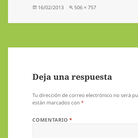
Publicado
Tamaño
16/02/2013
506 × 757
el
completo
Deja una respuesta
Tu dirección de correo electrónico no será pu
están marcados con
*
COMENTARIO
*