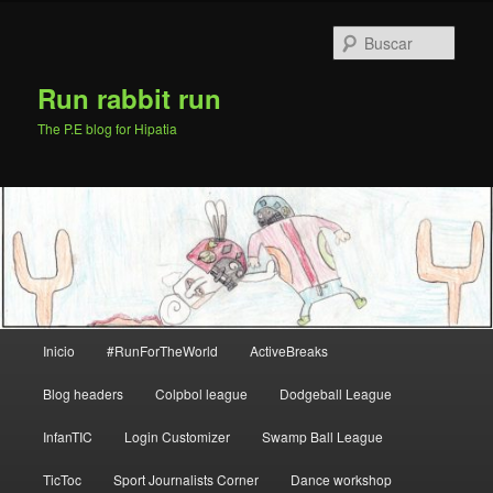
Ir
al
Busc
contenido
principal
Run rabbit run
The P.E blog for Hipatia
Menú
Inicio
#RunForTheWorld
ActiveBreaks
principal
Blog headers
Colpbol league
Dodgeball League
InfanTIC
Login Customizer
Swamp Ball League
TicToc
Sport Journalists Corner
Dance workshop