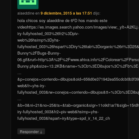
alaeddine
en
9 diciembre, 2015 a las 17:51
dijo:
hola chicos soy alaeddine de 6ºD hos mando este
videohttps://es.images.search.yahoo.com/images/view;_y
iry-fullyhosted_003%26fr2%3Dpiv-
web%26hsimp%3Dyhs-
fullyhosted_003%26hspart%3Diry%26tab%3Dorganic%26ri%3D25
Bunny%2FBugs-Bunny-
06.gif&rurl=http%3A%2F%2Fwww.ahiva.info%2FColorear%2FPers
Bunny.php&size=13.2KB&name=%3Cb%3EDibujos%3C%2Fb%3E+p
…
&p=conejos+corriendo+dibujos&oid=656d0e371942ea55cdcb0b3f39
web&fr=yhs-iry-
fullyhosted_003&rw=conejos+corriendo+dibujos&tt=%3Cb%3ED
…
&b=0&ni=21&no=25&ts=&tab=organic&sigr=11o9d1ar7&sigb=15rdh
iry-fullyhosted_003&fr2=piv-web&hsimp=yhs-
fullyhosted_003&hspart=iry&type=spd_ir_14_22_ch
↓
Responder