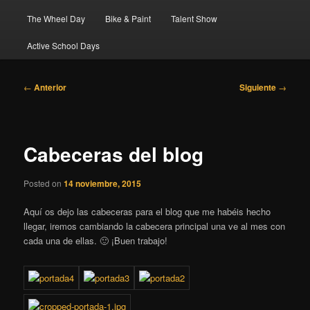
The Wheel Day
Bike & Paint
Talent Show
Active School Days
Navegación
←
Anterior
Siguiente
→
de
entradas
Cabeceras del blog
Posted on
14 noviembre, 2015
Aquí os dejo las cabeceras para el blog que me habéis hecho
llegar, iremos cambiando la cabecera principal una ve al mes con
cada una de ellas. 🙂 ¡Buen trabajo!