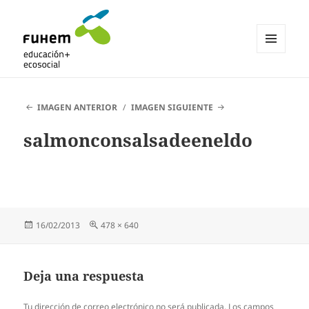
MENÚ
Y
Blogs de fuhem
WIDGETS
IMAGEN ANTERIOR
IMAGEN SIGUIENTE
salmonconsalsadeeneldo
Publicado
Tamaño
16/02/2013
478 × 640
el
completo
Deja una respuesta
Tu dirección de correo electrónico no será publicada.
Los campos