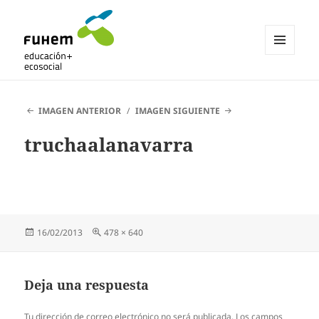
MENÚ
Y
Blogs de fuhem
WIDGETS
IMAGEN ANTERIOR
IMAGEN SIGUIENTE
truchaalanavarra
Publicado
Tamaño
16/02/2013
478 × 640
el
completo
Deja una respuesta
Tu dirección de correo electrónico no será publicada.
Los campos