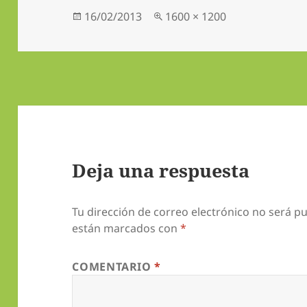
Publicado
Tamaño
16/02/2013
1600 × 1200
el
completo
Deja una respuesta
Tu dirección de correo electrónico no será pu
están marcados con
*
COMENTARIO
*