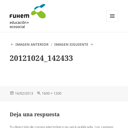
MENÚ
Y
Blogs de fuhem
WIDGETS
IMAGEN ANTERIOR
IMAGEN SIGUIENTE
20121024_142433
Publicado
Tamaño
16/02/2013
1600 × 1200
el
completo
Deja una respuesta
Tu dirección de correo electrónico no será publicada.
Los campos