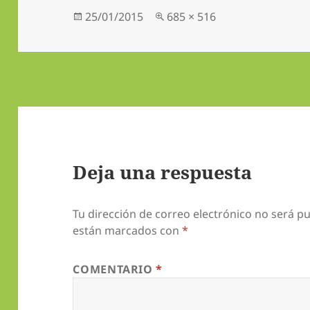
Publicado
Tamaño
25/01/2015
685 × 516
el
completo
Deja una respuesta
Tu dirección de correo electrónico no será pu
están marcados con
*
COMENTARIO
*