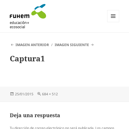
MENÚ
Y
Blogs de fuhem
WIDGETS
IMAGEN ANTERIOR
IMAGEN SIGUIENTE
Captura1
Publicado
Tamaño
25/01/2015
684 × 512
el
completo
Deja una respuesta
Tu dirección de correo electrónico no será publicada.
Los campos