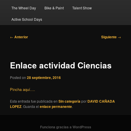
The Wheel Day
Bike & Paint
Talent Show
Active School Days
Navegación
←
Anterior
Siguiente
→
de
entradas
Enlace actividad Ciencias
Posted on
28 septiembre, 2016
Pincha aquí….
Esta entrada fue publicada en
Sin categoría
por
DAVID CAÑADA
LOPEZ
. Guarda el
enlace permanente
.
Funciona gracias a WordPress