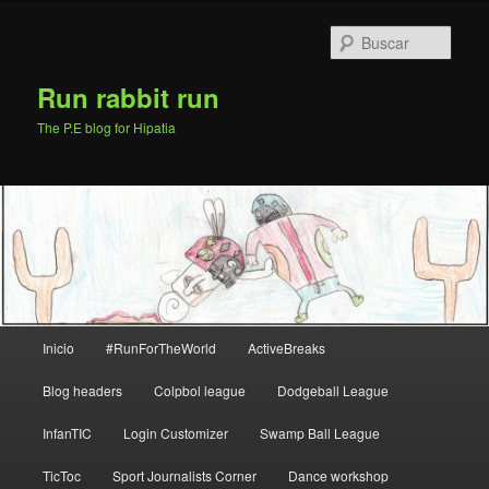
Ir
al
Busc
contenido
principal
Run rabbit run
The P.E blog for Hipatia
Menú
Inicio
#RunForTheWorld
ActiveBreaks
principal
Blog headers
Colpbol league
Dodgeball League
InfanTIC
Login Customizer
Swamp Ball League
TicToc
Sport Journalists Corner
Dance workshop