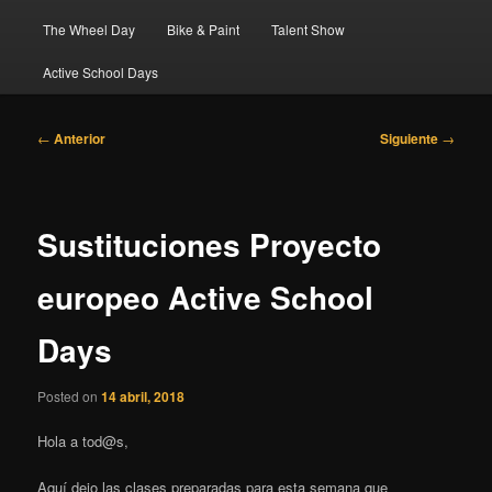
The Wheel Day
Bike & Paint
Talent Show
Active School Days
Navegación
←
Anterior
Siguiente
→
de
entradas
Sustituciones Proyecto
europeo Active School
Days
Posted on
14 abril, 2018
Hola a tod@s,
Aquí dejo las clases preparadas para esta semana que