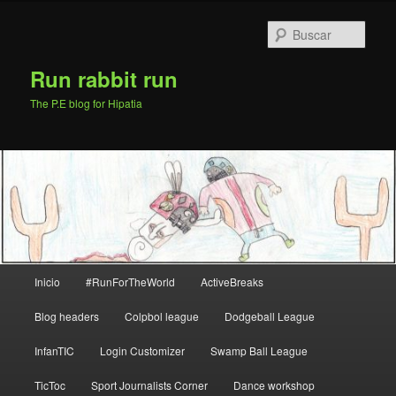
Ir
al
Busc
contenido
principal
Run rabbit run
The P.E blog for Hipatia
Menú
Inicio
#RunForTheWorld
ActiveBreaks
principal
Blog headers
Colpbol league
Dodgeball League
InfanTIC
Login Customizer
Swamp Ball League
TicToc
Sport Journalists Corner
Dance workshop