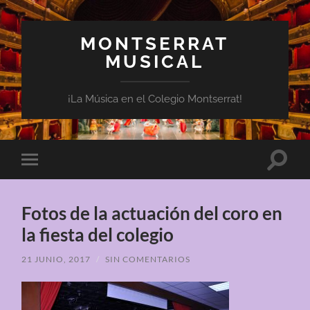
MONTSERRAT
MUSICAL
¡La Música en el Colegio Montserrat!
Altern
Alternar
el
el
campo
menú
de
móvil
búsqu
Fotos de la actuación del coro en
la fiesta del colegio
21 JUNIO, 2017
/
SIN COMENTARIOS