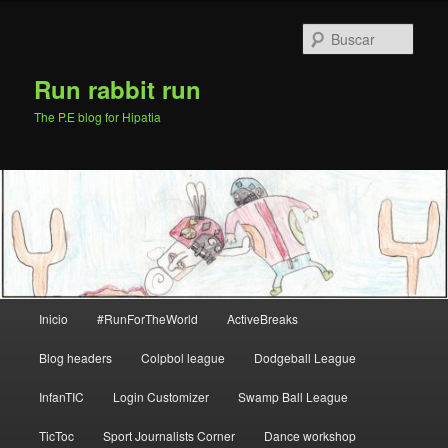
Ir
al
Busc
contenido
principal
Run rabbit run
The P.E blog for Hipatia
Menú
Inicio
#RunForTheWorld
ActiveBreaks
principal
Blog headers
Colpbol league
Dodgeball League
InfanTIC
Login Customizer
Swamp Ball League
TicToc
Sport Journalists Corner
Dance workshop