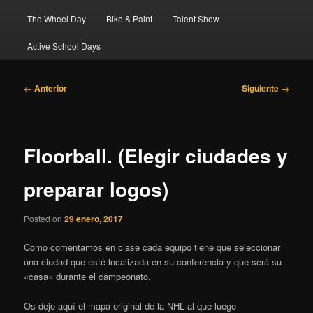
The Wheel Day
Bike & Paint
Talent Show
Active School Days
Navegación
←
Anterior
Siguiente
→
de
entradas
Floorball. (Elegir ciudades y
preparar logos)
Posted on
29 enero, 2017
Como comentamos en clase cada equipo tiene que seleccionar
una ciudad que esté localizada en su conferencia y que será su
«casa» durante el campeonato.
Os dejo aquí el mapa original de la NHL al que luego