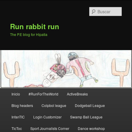
Ir
al
Busc
contenido
principal
Run rabbit run
The P.E blog for Hipatia
Menú
Inicio
#RunForTheWorld
ActiveBreaks
principal
Blog headers
Colpbol league
Dodgeball League
InfanTIC
Login Customizer
Swamp Ball League
TicToc
Sport Journalists Corner
Dance workshop