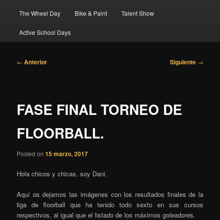
The Wheel Day
Bike & Paint
Talent Show
Active School Days
Navegación
←
Anterior
Siguiente
→
de
entradas
FASE FINAL TORNEO DE
FLOORBALL.
Posted on
15 marzo, 2017
Hola chicos y chicas, soy Dani.
Aquí os dejamos las imágenes con los resultados finales de la
liga de floorball que ha tenido todo sexto en sus cursos
respectivos, al igual que el listado de los máximos goleadores.