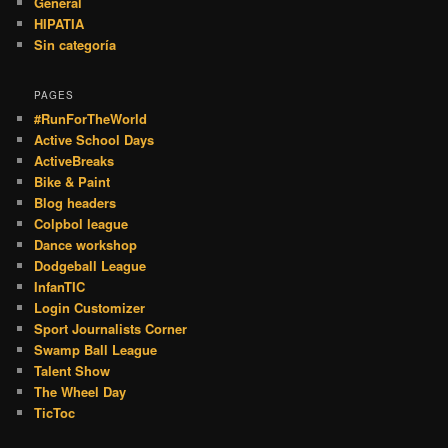
General
HIPATIA
Sin categoría
PAGES
#RunForTheWorld
Active School Days
ActiveBreaks
Bike & Paint
Blog headers
Colpbol league
Dance workshop
Dodgeball League
InfanTIC
Login Customizer
Sport Journalists Corner
Swamp Ball League
Talent Show
The Wheel Day
TicToc