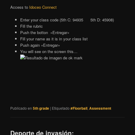
Access to
Idoceo Connect
Enter your class code (5th C: 94935 5th D: 45908)
Fill the rubric
Push the botton «Entregar»
Fill your name as it is in your class list
Push again «Entregar»
You will see on the screen this…
Publicado en
5th grade
|
Etiquetado
#Floorball
,
Assessment
Deporte de invasión: