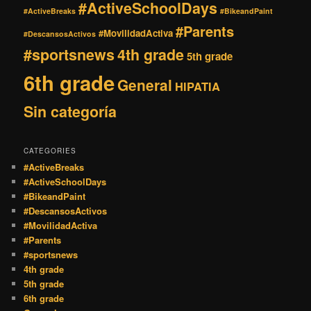
#ActiveSchoolDays
#ActiveBreaks
#BikeandPaint
#Parents
#MovilidadActiva
#DescansosActivos
#sportsnews
4th grade
5th grade
6th grade
General
HIPATIA
Sin categoría
CATEGORIES
#ActiveBreaks
#ActiveSchoolDays
#BikeandPaint
#DescansosActivos
#MovilidadActiva
#Parents
#sportsnews
4th grade
5th grade
6th grade