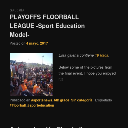
GALERÍA
PLAYOFFS FLOORBALL
LEAGUE -Sport Education
Model-
Posted on
4 mayo, 2017
Esta galería contiene
19 fotos
.
Below some of the pictures from
the final event, I hope you enjoyed
it!!
Publicado en
#sportsnews
,
6th grade
,
Sin categoría
|
Etiquetado
#Floorball
,
#sporteducation