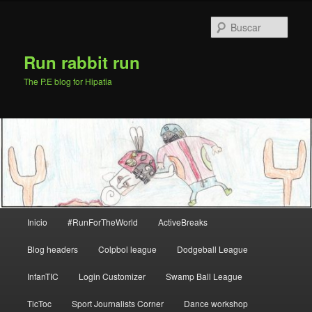
Ir
Ir
al
al
Busc
contenido
contenido
principal
secundario
Run rabbit run
The P.E blog for Hipatia
Menú
Inicio
#RunForTheWorld
ActiveBreaks
principal
Blog headers
Colpbol league
Dodgeball League
InfanTIC
Login Customizer
Swamp Ball League
TicToc
Sport Journalists Corner
Dance workshop