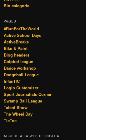
Sin categoría
PAGES
#RunForTheWorld
Active School Days
ActiveBreaks
Bike & Paint
Blog headers
Colpbol league
Dance workshop
Dodgeball League
InfanTIC
Login Customizer
Sport Journalists Corner
Swamp Ball League
Talent Show
The Wheel Day
TicToc
ACCEDE A LA WEB DE HIPATIA