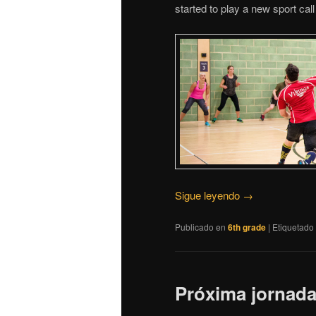
started to play a new sport cal
Sigue leyendo
→
Publicado en
6th grade
|
Etiquetado
Próxima jornad