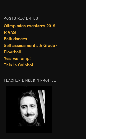
POSTS RECIENTES
Olimpiadas escolares 2019
RIVAS
Folk dances
Self assessment 5th Grade -
Floorball-
Yes, we jump!
This is Colpbol
TEACHER LINKEDIN PROFILE