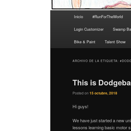
Menú
Inicio
#RunForTheWorld
principal
Login Customizer
Swamp Bal
Bike & Paint
Talent Show
ARCHIVO DE LA ETIQUETA:
#DOD
This is Dodgebal
Posted on
15 octubre, 2018
Hi guys!
We have just started a new uni
lessons learning basic motor 