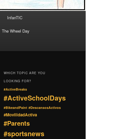
InfanTIC
The Wheel Day
WHICH TOPIC ARE YOU
LOOKING FOR?
#ActiveBreaks
#ActiveSchoolDays
#BikeandPaint
#DescansosActivos
#MovilidadActiva
#Parents
#sportsnews