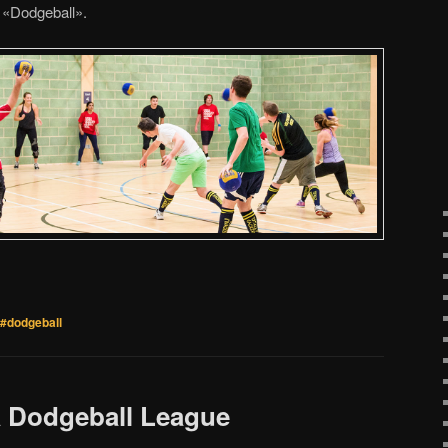
l «Dodgeball».
#dodgeball
a Dodgeball League