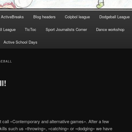
ActiveBreaks
Blog headers
Colpbol league
Dodgeball League
l League
TicToc
Sport Journalists Corner
Dance workshop
Active School Days
GEBALL
l!
t call «Contemporary and alternative games». After a few
skills such us «throwing», «catching» or «dodging» we have