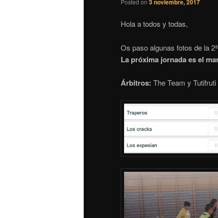
Posted on
3 noviembre, 2017
Hola a todos y todas,
Os paso algunas fotos de la 2ª j
La próxima jornada es el mar
Árbitros:
The Team y Tutifruti