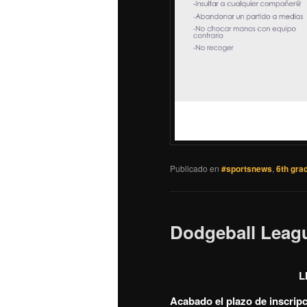
Publicado en
#sportsnews
,
6th gra
Dodgeball Leag
L
Acabado el plazo de inscrip