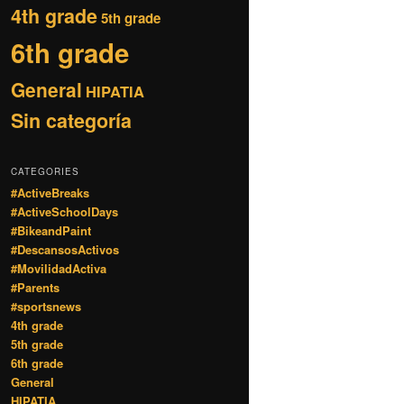
4th grade
5th grade
6th grade
General
HIPATIA
Sin categoría
CATEGORIES
#ActiveBreaks
#ActiveSchoolDays
#BikeandPaint
#DescansosActivos
#MovilidadActiva
#Parents
#sportsnews
4th grade
5th grade
6th grade
General
HIPATIA