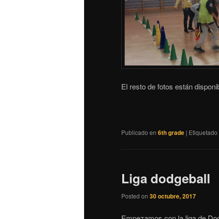
El resto de fotos están dispon
Publicado en
6th grade
|
Etiquetado
Liga dodgeball
Posted on
30 octubre, 2017
Empezamos con la liga de Dodge