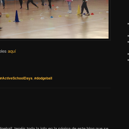
ibles
aquí
#ActiveSchoolDays
,
#dodgeball
ball, tenéis toda la info en la página de este blog que se