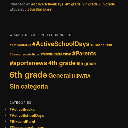
Publicado en
#ActiveSchoolDays
,
4th grade
,
5th grade
,
6th grade
|
Etiquetado
#Sustituciones
WHICH TOPIC ARE YOU LOOKING FOR?
#ActiveSchoolDays
#ActiveBreaks
#BikeandPaint
#Parents
#MovilidadActiva
#DescansosActivos
#sportsnews
4th grade
5th grade
6th grade
General
HIPATIA
Sin categoría
CATEGORIES
#ActiveBreaks
#ActiveSchoolDays
#BikeandPaint
#DescansosActivos