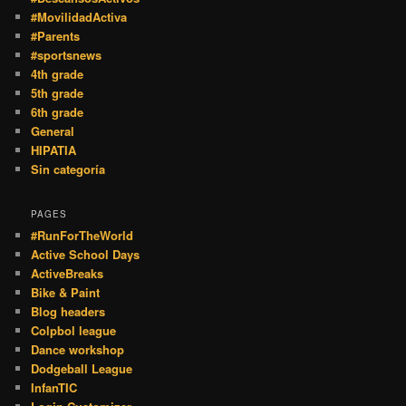
#MovilidadActiva
#Parents
#sportsnews
4th grade
5th grade
6th grade
General
HIPATIA
Sin categoría
PAGES
#RunForTheWorld
Active School Days
ActiveBreaks
Bike & Paint
Blog headers
Colpbol league
Dance workshop
Dodgeball League
InfanTIC