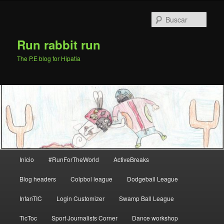
Ir
Ir
al
al
Busc
contenido
contenido
principal
secundario
Run rabbit run
The P.E blog for Hipatia
Menú
Inicio
#RunForTheWorld
ActiveBreaks
principal
Blog headers
Colpbol league
Dodgeball League
InfanTIC
Login Customizer
Swamp Ball League
TicToc
Sport Journalists Corner
Dance workshop