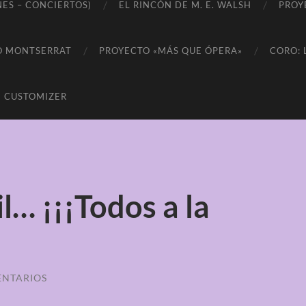
S – CONCIERTOS)
EL RINCÓN DE M. E. WALSH
PROY
O MONTSERRAT
PROYECTO «MÁS QUE ÓPERA»
CORO: 
N CUSTOMIZER
l… ¡¡¡Todos a la
ENTARIOS