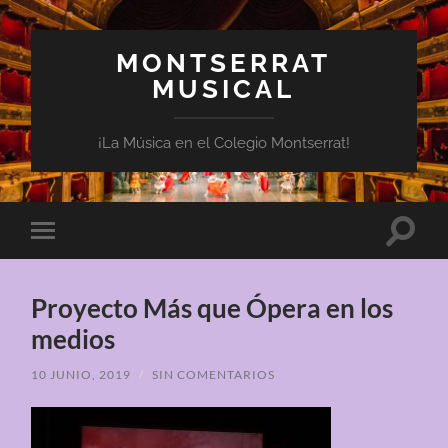
MONTSERRAT
MUSICAL
¡La Música en el Colegio Montserrat!
Altern
Alternar
el
el
campo
menú
de
móvil
búsqu
Proyecto Más que Ópera en los
medios
10 JUNIO, 2019
/
SIN COMENTARIOS