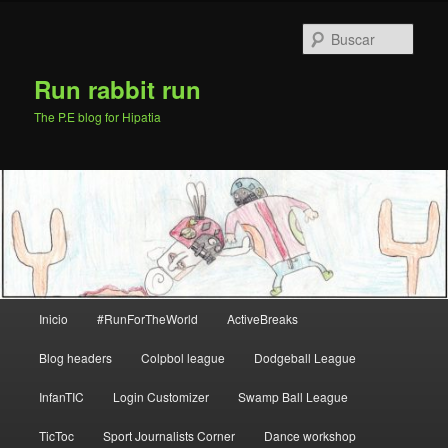
Ir
Ir
al
al
Busc
contenido
contenido
principal
secundario
Run rabbit run
The P.E blog for Hipatia
Menú
Inicio
#RunForTheWorld
ActiveBreaks
principal
Blog headers
Colpbol league
Dodgeball League
InfanTIC
Login Customizer
Swamp Ball League
TicToc
Sport Journalists Corner
Dance workshop