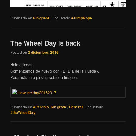
Publicado en
6th grade
|
Etiquetado
#JumpRope
The Wheel Day is back
Posted on
2 diciembre, 2016
Hola a todos,
Comenzamos de nuevo con «El Día de la Rueda».
Para más info pincha sobre la imagen.
Publicado en
#Parents
,
6th grade
,
General
|
Etiquetado
#theWheelDay