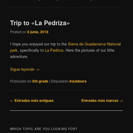
Trip to «La Pedriza»
Posted on
6 junio, 2016
I hope you enjoyed our trip to the
Sierra de Guadarrama National
park
, specifically to
La Pedriza
. Here the pictures of our little
adventure.
Sigue leyendo
→
Publicado en
6th grade
|
Etiquetado
#outdoors
Navegación
←
Entradas más antiguas
Entradas más nuevas
→
de
entradas
WHICH TOPIC ARE YOU LOOKING FOR?