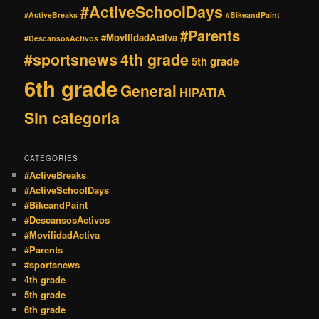
#ActiveSchoolDays
#ActiveBreaks
#BikeandPaint
#Parents
#MovilidadActiva
#DescansosActivos
#sportsnews
4th grade
5th grade
6th grade
General
HIPATIA
Sin categoría
CATEGORIES
#ActiveBreaks
#ActiveSchoolDays
#BikeandPaint
#DescansosActivos
#MovilidadActiva
#Parents
#sportsnews
4th grade
5th grade
6th grade