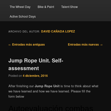
The Wheel Day
Bike & Paint
Talent Show
Active School Days
DAVID CAÑADA LOPEZ
ARCHIVO DEL AUTOR:
Navegación
←
Entradas más antiguas
Entradas más nuevas
→
de
entradas
Jump Rope Unit. Self-
assessment
Posted on
4 diciembre, 2016
After finishing our
Jump Rope Unit
is time to think about what
we have learned and how we have learned. Please fill the
form below