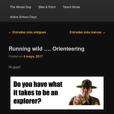
The Wheel Day
Bike & Paint
Talent Show
Active School Days
Navegación
←
Entradas más antiguas
Entradas más nuevas
→
de
entradas
Running wild …. Orienteering
Posted on
4 mayo, 2017
Hi guys!