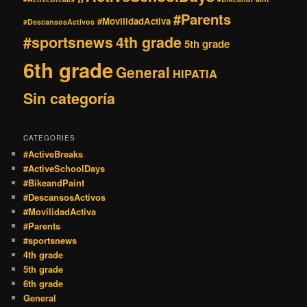
#Parents
#MovilidadActiva
#DescansosActivos
#sportsnews
4th grade
5th grade
6th grade
General
HIPATIA
Sin categoría
CATEGORIES
#ActiveBreaks
#ActiveSchoolDays
#BikeandPaint
#DescansosActivos
#MovilidadActiva
#Parents
#sportsnews
4th grade
5th grade
6th grade
General