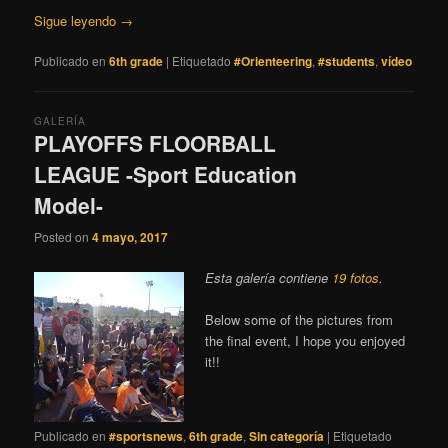
Sigue leyendo
→
Publicado en
6th grade
|
Etiquetado
#Orienteering
,
#students
,
vídeo
GALERÍA
PLAYOFFS FLOORBALL
LEAGUE -Sport Education
Model-
Posted on
4 mayo, 2017
Esta galería contiene
19 fotos
.
Below some of the pictures from
the final event, I hope you enjoyed
it!!
Publicado en
#sportsnews
,
6th grade
,
Sin categoría
|
Etiquetado