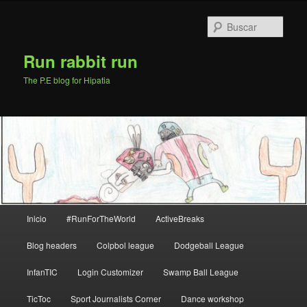
Ir
Ir
al
al
Busc
contenido
contenido
principal
secundario
Run rabbit run
The P.E blog for Hipatia
Menú
Inicio
#RunForTheWorld
ActiveBreaks
principal
Blog headers
Colpbol league
Dodgeball League
InfanTIC
Login Customizer
Swamp Ball League
TicToc
Sport Journalists Corner
Dance workshop