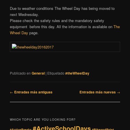
Due to weather conditions The Wheel Day has being moved to
next Wednesday.
Please check the safety rules and the mandatory safety
equipment before this day. All the information is available on
The
Wheel Day
page.
Publicado en
General
|
Etiquetado
#theWheelDay
Navegación
←
Entradas más antiguas
Entradas más nuevas
→
de
entradas
WHICH TOPIC ARE YOU LOOKING FOR?
#ActiveSchoolDays
#ActiveBreaks
#BikeandPaint