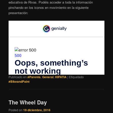
educativa de Rivas. Podéis acceder a toda la información
pinchando en los iconos en movimiento en la siguiente
presentación:
Publicado en
#Parents
,
General
,
HIPATIA
|
Etiquetado
#BikeandPaint
The Wheel Day
Posted on
19 diciembre, 2016