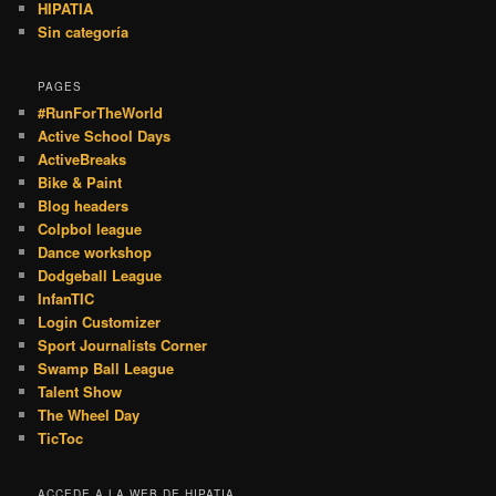
HIPATIA
Sin categoría
PAGES
#RunForTheWorld
Active School Days
ActiveBreaks
Bike & Paint
Blog headers
Colpbol league
Dance workshop
Dodgeball League
InfanTIC
Login Customizer
Sport Journalists Corner
Swamp Ball League
Talent Show
The Wheel Day
TicToc
ACCEDE A LA WEB DE HIPATIA