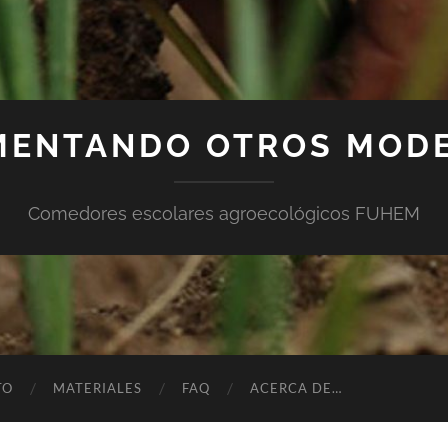
MENTANDO OTROS MOD
Comedores escolares agroecológicos FUHEM
TO
MATERIALES
FAQ
ACERCA DE…