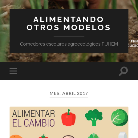
ALIMENTANDO
OTROS MODELOS
Comedores escolares agroecológicos FUHEM
Altern
Alternar
el
el
campo
menú
de
móvil
búsqu
MES:
ABRIL 2017