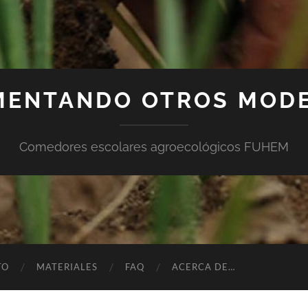
MENTANDO OTROS MOD
Comedores escolares agroecológicos FUHEM
TO
MATERIALES
FAQ
ACERCA DE…