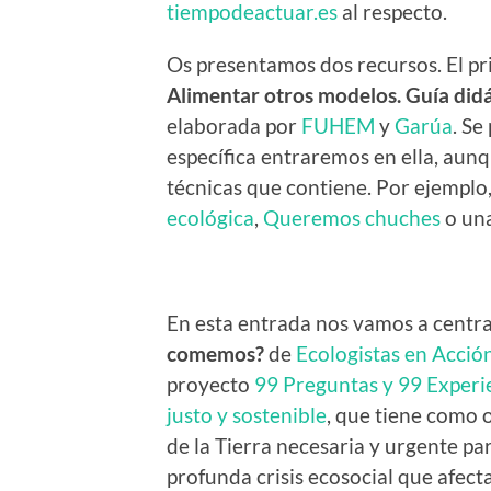
tiempodeactuar.es
al respecto.
Os presentamos dos recursos. El pr
Alimentar otros modelos. Guía didá
elaborada por
FUHEM
y
Garúa
. Se
específica entraremos en ella, aun
técnicas que contiene. Por ejemplo
ecológica
,
Queremos chuches
o una
En esta entrada nos vamos a centra
comemos?
de
Ecologistas en Acció
proyecto
99 Preguntas y 99 Experi
justo y sostenible
, que tiene como 
de la Tierra necesaria y urgente pa
profunda crisis ecosocial que afect