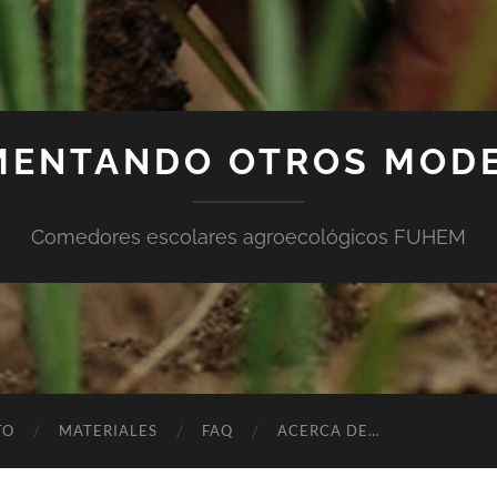
MENTANDO OTROS MOD
Comedores escolares agroecológicos FUHEM
TO
MATERIALES
FAQ
ACERCA DE…