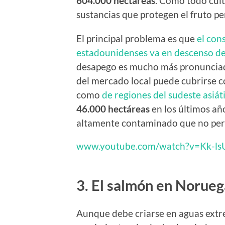
604.000 hectáreas
. Como todo culti
sustancias que protegen el fruto p
El principal problema es que
el con
estadounidenses va en descenso d
desapego es mucho más pronunciado
del mercado local puede cubrirse co
como
de regiones del sudeste asiát
46.000 hectáreas
en los últimos a
altamente contaminado que no perm
www.youtube.com/watch?v=Kk-ls
3. El salmón en Noruega
Aunque debe criarse en aguas ext