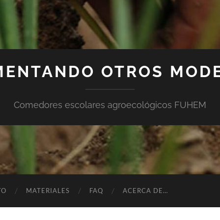
MENTANDO OTROS MOD
Comedores escolares agroecológicos FUHEM
TO
MATERIALES
FAQ
ACERCA DE…