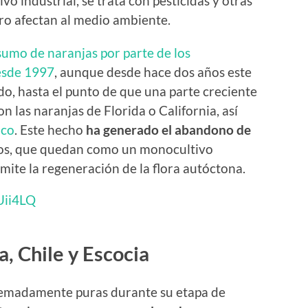
vo industrial, se trata con pesticidas y otras
ero afectan al medio ambiente.
sumo de naranjas por parte de los
esde 1997
, aunque desde hace dos años este
, hasta el punto de que una parte creciente
n las naranjas de Florida o California, así
ico
. Este hecho
ha generado el abandono de
ños, que quedan como un monocultivo
ite la regeneración de la flora autóctona.
Uii4LQ
, Chile y Escocia
remadamente puras durante su etapa de