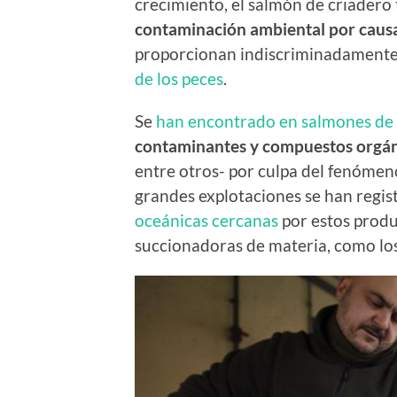
crecimiento, el salmón de criader
contaminación ambiental por causa 
proporcionan indiscriminadamente
de los peces
.
Se
han encontrado en salmones de p
contaminantes y compuestos orgán
entre otros- por culpa del fenómen
grandes explotaciones se han regi
oceánicas cercanas
por estos produ
succionadoras de materia, como los