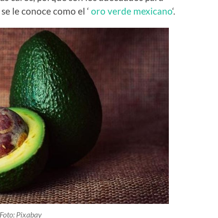
se le conoce como el ‘
oro verde mexicano
‘.
Foto: Pixabay