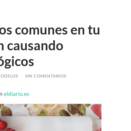
os comunes en tu
n causando
ógicos
MODELOS
/
SIN COMENTARIOS
en
eldiario.es