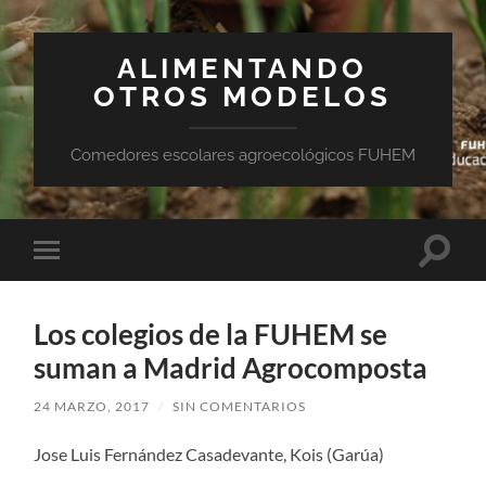
ALIMENTANDO
OTROS MODELOS
Comedores escolares agroecológicos FUHEM
Altern
Alternar
el
el
campo
menú
de
móvil
búsqu
Los colegios de la FUHEM se
suman a Madrid Agrocomposta
24 MARZO, 2017
/
SIN COMENTARIOS
Jose Luis Fernández Casadevante, Kois (Garúa)