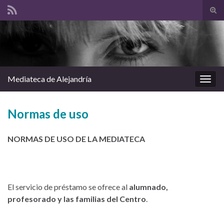
Alte
el
Search for:
form
de
bús
Mediateca de Alejandría
Alter
la
nave
Normas de uso
NORMAS DE USO DE LA MEDIATECA
El servicio de préstamo se ofrece al
alumnado,
profesorado y las familias del Centro
.