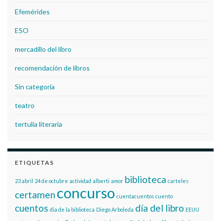
Efemérides
ESO
mercadillo del libro
recomendación de libros
Sin categoría
teatro
tertulia literaria
ETIQUETAS
biblioteca
23 abril
24 de octubre
actividad
alberti
amor
carteles
concurso
certamen
cuentacuentos
cuento
cuentos
día del libro
dia de la biblioteca
Diego Arboleda
EEUU