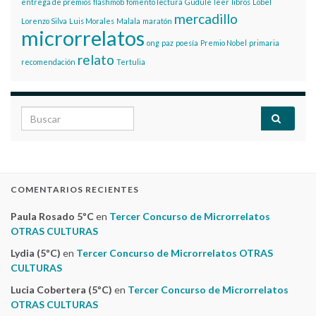
entrega de premios
flashmob
fomento lectura
Gudule
leer
libros
Lobel
mercadillo
Lorenzo Silva
Luis Morales
Malala
maratón
microrrelatos
ong
paz
poesía
Premio Nobel
primaria
relato
recomendación
Tertulia
Search for:
COMENTARIOS RECIENTES
Paula Rosado 5ºC
en
Tercer Concurso de Microrrelatos
OTRAS CULTURAS
Lydia (5ºC)
en
Tercer Concurso de Microrrelatos OTRAS
CULTURAS
Lucia Cobertera (5ºC)
en
Tercer Concurso de Microrrelatos
OTRAS CULTURAS