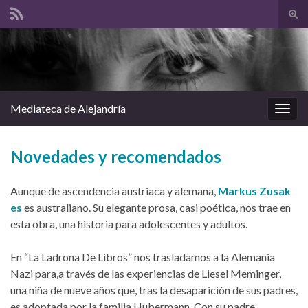
Alte
el
Search for:
form
de
bús
Mediateca de Alejandría
Alter
la
nave
Novedades y recomendados
Aunque de ascendencia austriaca y alemana,
Markus Zusak
es
es australiano. Su elegante prosa, casi poética, nos trae en
esta obra, una historia para adolescentes y adultos.
En “La Ladrona De Libros” nos trasladamos a la Alemania
Nazi para,a través de las experiencias de Liesel Meminger,
una niña de nueve años que, tras la desaparición de sus padres,
es adoptada por la familia Hubermann. Con su padre