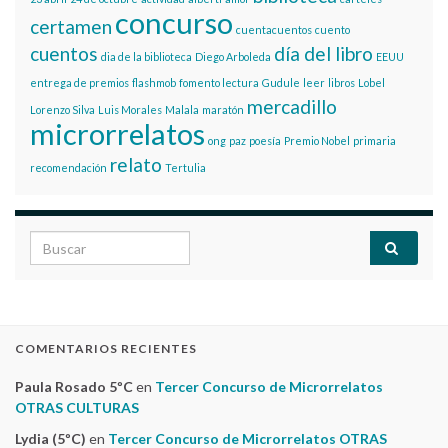
concurso
certamen
cuentacuentos
cuento
cuentos
día del libro
dia de la biblioteca
Diego Arboleda
EEUU
entrega de premios
flashmob
fomento lectura
Gudule
leer
libros
Lobel
mercadillo
Lorenzo Silva
Luis Morales
Malala
maratón
microrrelatos
ong
paz
poesía
Premio Nobel
primaria
relato
recomendación
Tertulia
Search for:
COMENTARIOS RECIENTES
Paula Rosado 5ºC
en
Tercer Concurso de Microrrelatos
OTRAS CULTURAS
Lydia (5ºC)
en
Tercer Concurso de Microrrelatos OTRAS