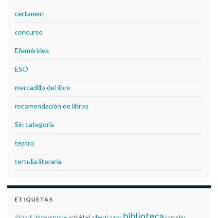
certamen
concurso
Efemérides
ESO
mercadillo del libro
recomendación de libros
Sin categoría
teatro
tertulia literaria
ETIQUETAS
biblioteca
23 abril
24 de octubre
actividad
alberti
amor
carteles