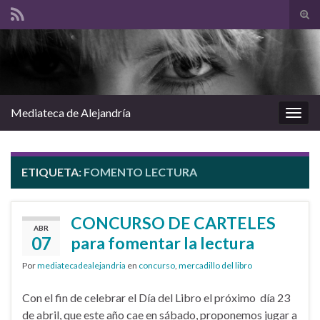
Alte
el
Search for:
form
de
bús
Mediateca de Alejandría
Alter
la
nave
ETIQUETA:
FOMENTO LECTURA
CONCURSO DE CARTELES
ABR
07
para fomentar la lectura
Por
mediatecadealejandria
en
concurso
,
mercadillo del libro
Con el fin de celebrar el Día del Libro el próximo día 23
de abril, que este año cae en sábado, proponemos jugar a