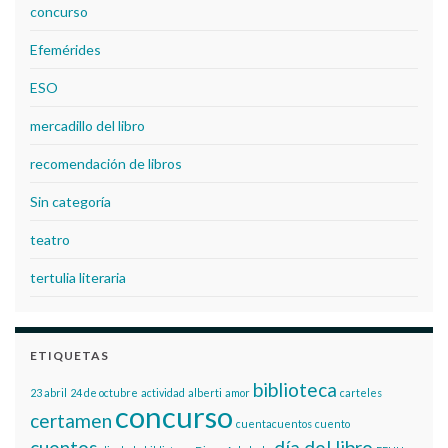
concurso
Efemérides
ESO
mercadillo del libro
recomendación de libros
Sin categoría
teatro
tertulia literaria
ETIQUETAS
biblioteca
23 abril
24 de octubre
actividad
alberti
amor
carteles
concurso
certamen
cuentacuentos
cuento
cuentos
día del libro