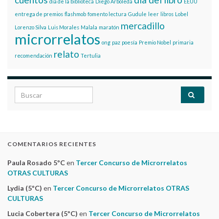
dia de la biblioteca
Diego Arboleda
EEUU
entrega de premios
flashmob
fomento lectura
Gudule
leer
libros
Lobel
mercadillo
Lorenzo Silva
Luis Morales
Malala
maratón
microrrelatos
ong
paz
poesía
Premio Nobel
primaria
relato
recomendación
Tertulia
Search for:
COMENTARIOS RECIENTES
Paula Rosado 5ºC
en
Tercer Concurso de Microrrelatos
OTRAS CULTURAS
Lydia (5ºC)
en
Tercer Concurso de Microrrelatos OTRAS
CULTURAS
Lucia Cobertera (5ºC)
en
Tercer Concurso de Microrrelatos