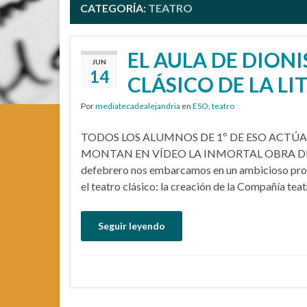
CATEGORÍA:
TEATRO
EL AULA DE DION
JUN
14
CLÁSICO DE LA L
Por
mediatecadealejandria
en
ESO
,
teatro
TODOS LOS ALUMNOS DE 1º DE ESO ACTÚA
MONTAN EN VÍDEO LA INMORTAL OBRA DE S
defebrero nos embarcamos en un ambicioso proy
el teatro clásico: la creación de la Compañía teat
Seguir leyendo