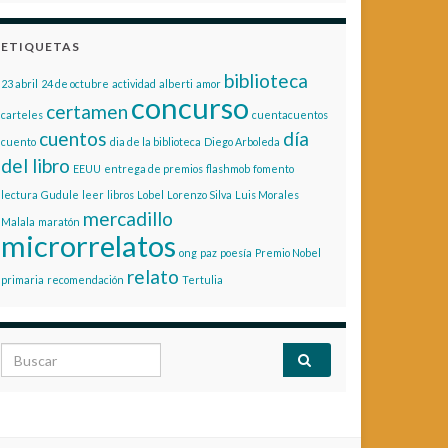
ETIQUETAS
biblioteca
23 abril
24 de octubre
actividad
alberti
amor
concurso
certamen
carteles
cuentacuentos
cuentos
día
cuento
dia de la biblioteca
Diego Arboleda
del libro
EEUU
entrega de premios
flashmob
fomento
lectura
Gudule
leer
libros
Lobel
Lorenzo Silva
Luis Morales
mercadillo
Malala
maratón
microrrelatos
ong
paz
poesía
Premio Nobel
relato
primaria
recomendación
Tertulia
Search for: