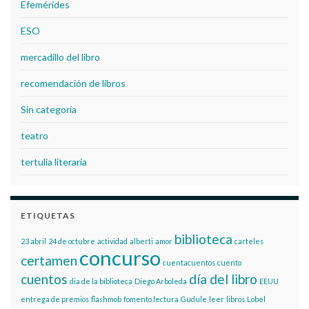
Efemérides
ESO
mercadillo del libro
recomendación de libros
Sin categoría
teatro
tertulia literaria
ETIQUETAS
biblioteca
23 abril
24 de octubre
actividad
alberti
amor
carteles
concurso
certamen
cuentacuentos
cuento
cuentos
día del libro
dia de la biblioteca
Diego Arboleda
EEUU
entrega de premios
flashmob
fomento lectura
Gudule
leer
libros
Lobel