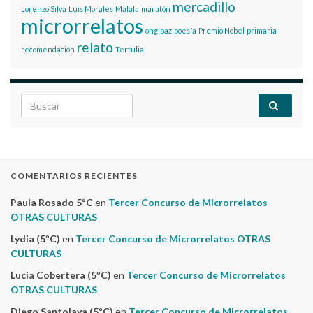
mercadillo
Lorenzo Silva
Luis Morales
Malala
maratón
microrrelatos
ong
paz
poesía
Premio Nobel
primaria
relato
recomendación
Tertulia
Search for:
COMENTARIOS RECIENTES
Paula Rosado 5ºC
en
Tercer Concurso de Microrrelatos
OTRAS CULTURAS
Lydia (5ºC)
en
Tercer Concurso de Microrrelatos OTRAS
CULTURAS
Lucia Cobertera (5ºC)
en
Tercer Concurso de Microrrelatos
OTRAS CULTURAS
Diego Santolaya (5ºC)
en
Tercer Concurso de Microrrelatos