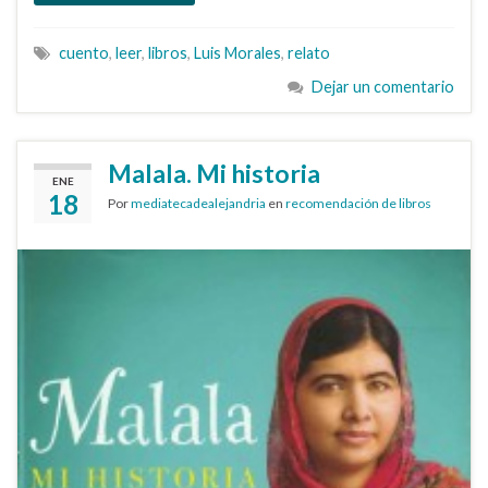
cuento
,
leer
,
libros
,
Luis Morales
,
relato
Dejar un comentario
Malala. Mi historia
ENE
18
Por
mediatecadealejandria
en
recomendación de libros