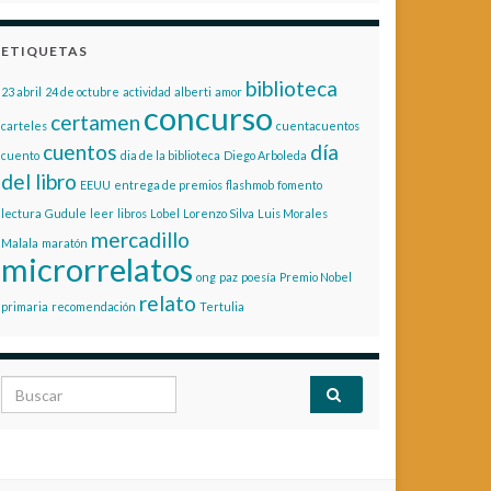
ETIQUETAS
biblioteca
23 abril
24 de octubre
actividad
alberti
amor
concurso
certamen
carteles
cuentacuentos
cuentos
día
cuento
dia de la biblioteca
Diego Arboleda
del libro
EEUU
entrega de premios
flashmob
fomento
lectura
Gudule
leer
libros
Lobel
Lorenzo Silva
Luis Morales
mercadillo
Malala
maratón
microrrelatos
ong
paz
poesía
Premio Nobel
relato
primaria
recomendación
Tertulia
Search for: