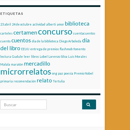
ETIQUETAS
biblioteca
23 abril
24 de octubre
actividad
alberti
amor
concurso
certamen
carteles
cuentacuentos
cuentos
día
cuento
dia de la biblioteca
Diego Arboleda
del libro
EEUU
entrega de premios
flashmob
fomento
lectura
Gudule
leer
libros
Lobel
Lorenzo Silva
Luis Morales
mercadillo
Malala
maratón
microrrelatos
ong
paz
poesía
Premio Nobel
relato
primaria
recomendación
Tertulia
Search for: