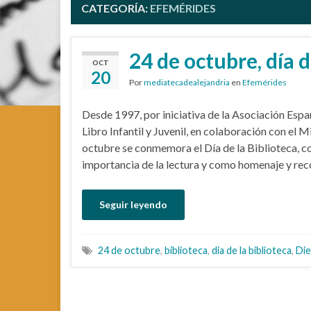
CATEGORÍA:
EFEMÉRIDES
24 de octubre, día d
OCT
20
Por
mediatecadealejandria
en
Efemérides
Desde 1997, por iniciativa de la Asociación Esp
Libro Infantil y Juvenil, en colaboración con el 
octubre se conmemora el Día de la Biblioteca, con
importancia de la lectura y como homenaje y rec
Seguir leyendo
24 de octubre
,
biblioteca
,
dia de la biblioteca
,
Die