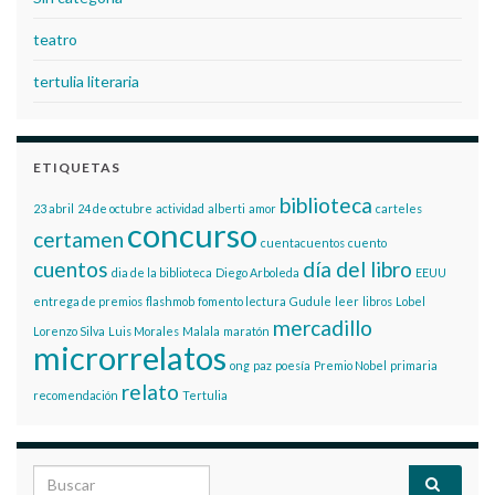
teatro
tertulia literaria
ETIQUETAS
biblioteca
23 abril
24 de octubre
actividad
alberti
amor
carteles
concurso
certamen
cuentacuentos
cuento
cuentos
día del libro
dia de la biblioteca
Diego Arboleda
EEUU
entrega de premios
flashmob
fomento lectura
Gudule
leer
libros
Lobel
mercadillo
Lorenzo Silva
Luis Morales
Malala
maratón
microrrelatos
ong
paz
poesía
Premio Nobel
primaria
relato
recomendación
Tertulia
Search for: