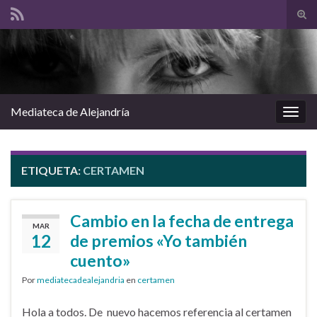
Alte
el
Search for:
form
de
bús
Mediateca de Alejandría
Alter
la
nave
ETIQUETA:
CERTAMEN
Cambio en la fecha de entrega
MAR
12
de premios «Yo también
cuento»
Por
mediatecadealejandria
en
certamen
Hola a todos. De nuevo hacemos referencia al certamen